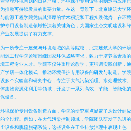
随着全球环境问题的日益严峻，环境保护专用设备的制造与应用
成为推动可持续发展的重要力量。在这一背景下，北京建筑大学
境与能源工程学院凭借其深厚的学术积淀和工程实践优势，在环
保护专用设备制造领域扮演着关键角色，为国家生态文明建设和
色产业发展提供了有力支撑。
作为一所专注于建筑与环境领域的高等院校，北京建筑大学的环
与能源工程学院紧密围绕国家环保战略需求，致力于培养高素质
环境工程专业人才。学院不仅注重理论教学，更强调实践创新，
过产学研一体化模式，推动环境保护专用设备的研发与制造。学
下设多个实验室和研究中心，专注于大气污染治理、水处理技术
固体废物资源化利用等领域，开发了一系列高效、节能、智能化
环保设备。
在环境保护专用设备制造方面，学院的研究重点涵盖了从设计到
用的全过程。例如，在大气污染控制领域，学院团队研发了先进
除尘设备和脱硫脱硝系统，这些设备在工业排放治理中表现出色