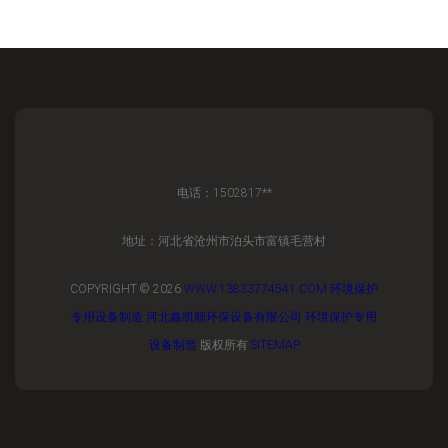
电话：1502817**
地址：河北省沧州市泊头市富镇毛营村
COPYRIGHT © 2026
WWW.13833774541.COM
环境保护
专用设备制造
河北鑫凯顺环保设备有限公司
环境保护专用
设备制造
版权所有
SITEMAP